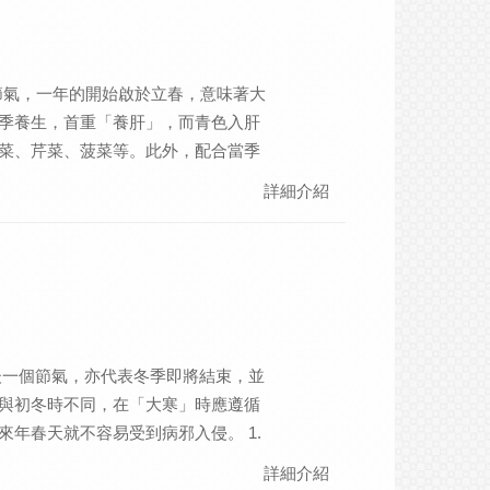
鬱的情緒。
個節氣，一年的開始啟於立春，意味著大
季養生，首重「養肝」，而青色入肝
菜、芹菜、菠菜等。此外，配合當季
，可滋補陽氣、養肝及顧脾胃。 ｜在
詳細介紹
--立定志向、落地生根 腎氣是否充
若氣不足時，容易在立春前後中風寒
、對於周圍人事物的變化容易草木皆
主，疏通氣道，讓腎氣、督脈能保護
腳效果更佳。
後一個節氣，亦代表冬季即將結束，並
與初冬時不同，在「大寒」時應遵循
年春天就不容易受到病邪入侵。 1.
寒時期的進補量應該要慢慢減少，調整為
詳細介紹
是山藥、南瓜、番薯等。 2.睡前泡