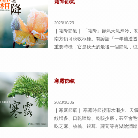
霜降節氣
瀉，是冬藏的奥義。慢性内臟發炎、陰虛
不調上，恐慌與匱乏、失去變通能力與害
2023/10/23
志課題，需要眾人支持而自我價值、求認
｜霜降節氣｜ 「霜降」節氣天氣漸冷、
南方仍可秋收秋種。有諺語「一年補透透
重要時機，它是秋天的最後一個節氣，也
延生的情緒能量｜ 情緒小提醒 ―自我肯
情緒容易因大環境斂氣的特性，從對外的
過都會重新建立自我價值觀與人生觀，霜
的時刻，也影響明年春生，在進入冬天以
寒露節氣
2023/10/05
｜寒露節氣｜ 寒露時節後雨水漸少、天
紋增多、口乾咽燥、乾咳少痰，甚至會毛
吃芝麻、核桃、銀耳、蘿蔔等有滋陰潤燥
身不露，寒露腳不露」這句諺語提醒大家