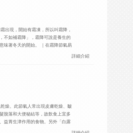
内熱也是體現腎精不足象徵，在情志
怕面對變化和挑戰，對應的是腎的情
同求支持。
初霜出現，開始有霜凍，所以叫霜降，
，不如補霜降」，霜降可說是養生的
意味著冬天的開始。 ｜在霜降節氣易
定強化免疫系統 深秋交接冬氣的霜降，
詳細介紹
批判，轉化為對自己的反思，於功於
降正是到了自我覺察生命意義與反思
後沉澱自我的準備期。
氣乾燥。此節氣人常出現皮膚乾燥、皺
髮脫落和大便秘結等，故飲食上宜多
、益胃生津作用的食物。另外「白露
，寒露節氣應該注重足部保暖。 ｜在
詳細介紹