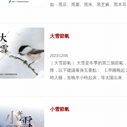
如：黑豆、黑棗、黑米、黑芝麻、黑木耳
類食品也是不錯的益腎佳品。現處後疫情
九貼做為冬至的節氣及長新冠的養生保健
氣，在起居上應注意早睡晚起及頭足的保
量｜ 情緒小提醒-避免為了要排解一時情
大雪節氣
意心身保暖。在情感能量需要另一半確認
人，在此節氣注意情感上容易大起大落，
2023/12/06
眠所苦，多夢且易驚醒，日常生活也容易
｜大雪節氣｜ 大雪是冬季的第三個節氣
也容易在物質需求上代償內心的不安全感
降，以下建議養身五要點： 1.早睡晚起
時入睡，並晚半小時起床，等太陽出來、氣
氣溫驟降導致人體周邊血管收縮，加上活
險。要注意防寒保暖。 3. 時常喝水 
患者如果水分攝取不足，就容易造成血液
發心腦血管梗塞等問題。 4.運用三九貼
小雪節氣
需要辛溫散寒、祛痰逐飲的藥物，在特定
情緒體質｜ 情緒小提醒-獨處、照見自己