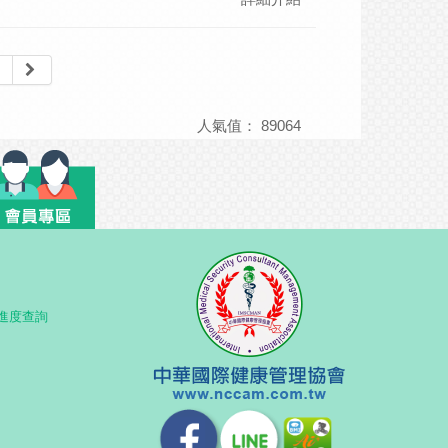
 ―勿預設立場助長得失心 中秋後天氣
應在上焦心肺功能的火氣和乾燥症
變化；入夜後晝夜溫差變大，寒意則
起伏也容易受物質變化而影響，表現
人氣值：
89064
進度查詢