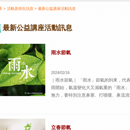
E
>
活動及招生訊息
>
最新公益講座活動訊息
最新公益講座活動訊息
雨水節氣
2024/02/16
｜雨水節氣｜ 「雨水」節氣的到來，代
雨開始，氣溫變化大又濕氣重的「雨水」
無力，要特別注意鼻塞、打噴嚏、鼻流清
的蔬菜有益暢通肝經。而豆製品如豆腐、
藉由調養脾胃改善過敏症狀。 ｜雨水節氣
放自己、寵愛自己 春天好發以情感為主
者等等寞無法排解憂思悲苦者，很容易反
立春節氣