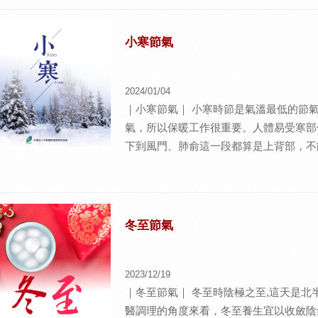
腳-祛寒助眠 建議大家可以睡前泡泡腳
穿上襪子保暖，達到養腎固精的作用。 3
小寒節氣
早睡晚起，早睡可以養人體的陽氣。 4.
間，也人體唯一橫向運行的脈絡，我們可
2024/01/04
掌的溫度來暖腎，或運用「生薑溫熱灸」
｜小寒節氣｜ 小寒時節是氣溫最低的節
在大寒節氣易延生的情緒能量｜ 情緒小提
氣，所以保暖工作很重要。人體易受寒部
個節氣「大寒」，也是迎向黎明前的黑暗
下到風門、肺俞這一段都算是上背部，不
題。情緒上以肝、肺二氣協調為主，進入
身也就會跟著暖。在這個節氣裡，除了使
人會出現類似調時差而晝夜顛倒，意謂膽
的烹飪方式呈現。冬日養生尤重「養腎防
象：倘若持續過勞者，在大寒很容易有虛
多吃富含蛋白質的食物。 ｜在小寒節氣
得眠，大寒後即將開春，若在開春前法調
多冷,氣就多火、勿當悶燒鍋 小寒對應的
容易傷本，或反覆無法治癒而成為慢性疾
冬至節氣
氣的特徵。心思敏感細膩者善於補捉旁人
不要勉強自己參與大型社交聚會，這容易
2023/12/19
己喜歡的社交模式經營人際關係。
｜冬至節氣｜ 冬至時陰極之至,這天是
醫調理的角度來看，冬至養生宜以收斂陰