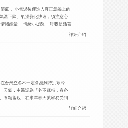
容易認知是自己不好而無法自我療
個節氣， 小雪過後便進入真正意義上的
認同。
氣溫下降、氣溫變化快速，須注意心
情緒能量｜ 情緒小提醒 ―呼吸是活著
，在中醫内傷七情的觀點上，影響範圍
詳細介紹
氣虛、心肺氣虛引起情緒失調，另外
尖，用藥或飲食是針對內臟氣血失調
物的前提使用，可喝一杯茉莉蜜茶、
，在台灣立冬不一定會感到特別寒冷，
」天氣，中醫認為「冬不藏精，春必
、養精蓄銳，在來年春天就容易受到
「保陰潛陽」的原則，鞏固體內陽
詳細介紹
情緒小提醒 ―接受物質的滋養、這是你
藏的氣的變化，在亞熱帶地區温差較不
，身體的財富是腎精，腎精藏而不