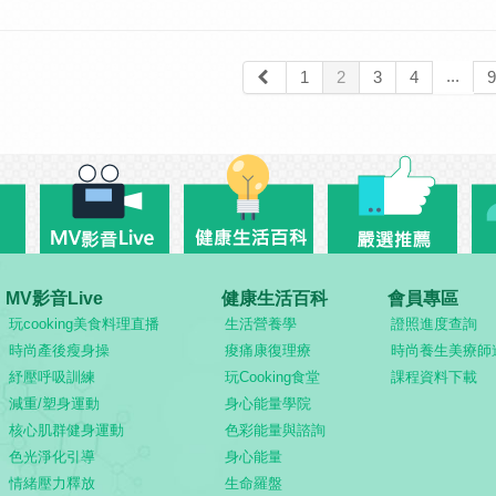
寒露節氣易延生的情緒能量｜ 情緒小提醒
明顯轉變成涼燥型態，燥氣傷陽傷津，反
狀，也容易因外燥誘發煩躁、急躁等情緒
...
1
2
3
4
9
容易傷下肢筋骨，引發關節發炎等，情緒
出對金錢方面的不安全感等等。
MV影音Live
健康生活百科
會員專區
玩cooking美食料理直播
生活營養學
證照進度查詢
時尚產後瘦身操
痠痛康復理療
時尚養生美療師
紓壓呼吸訓練
玩Cooking食堂
課程資料下載
減重/塑身運動
身心能量學院
核心肌群健身運動
色彩能量與諮詢
色光淨化引導
身心能量
情緒壓力釋放
生命羅盤