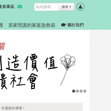
搜尋
護
居家照護的家庭急救箱
！本週搶好康哦！