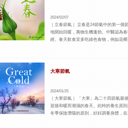
以煮桂圓水喝，能養心安神，減少多思氣
2024/02/07
｜立春節氣｜ 立春是24節氣中的第一
地開始回暖，萬物生機蓬勃。中醫認為春
經。春天飲食宜多吃綠色食物，例如花椰
食材如杏鮑菇、花生等具辛溫甘潤之特性
立春節氣易延生的情緒能量｜ 情緒小提醒
足，體現膀胱經是否能抗外邪的能力，倘
濕流感，情緒上容易優柔寡断、意志不堅
大寒節氣
兵而感到恐慌。養膀胱經氣以熱敷脊柱為
人體，背部氣通則下肢輕盈靈活，輔助泡
2024/01/25
｜大寒節氣｜ 「大寒」為二十四節氣最
迎接和暖而潮濕的春天。此時的養生原則
冬季保陰潛陽的原則，好好調養身體，在來
食補原則-益脾養肝 由於接近春天，大
平補的方式，適當選擇一些甘味的食物：像