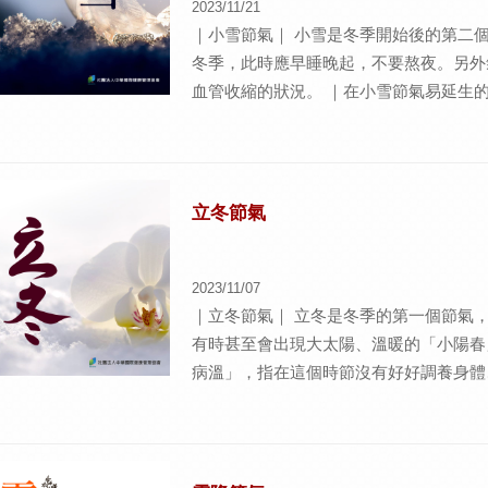
2023/11/21
氣裡水凝結冰的狀態，萬物静止、停滯，
｜小雪節氣｜ 小雪是冬季開始後的第二
傷，在自卑感和渴望透過討好別人來得到
冬季，此時應早睡晚起，不要熬夜。另外
血管收縮的狀況。 ｜在小雪節氣易延生的
最大的意義 對於飽受憂鬱情緒之苦的人
牽連多臟，主要症型有：肝肺不和、脾肺
心因性為主的問題，在情緒上量勿鑽牛角
為主的方向進行調整，而非依賴薬物或食
立冬節氣
四神湯等食材，舒緩抑氣鬱的情緒。
2023/11/07
｜立冬節氣｜ 立冬是冬季的第一個節氣
有時甚至會出現大太陽、溫暖的「小陽春
病溫」，指在這個時節沒有好好調養身體
病邪入侵。因此，「立冬」就該順應冬季
氣。 ｜在立冬節氣易延生的情緒能量｜ 
應得的 接續秋收，整個冬季是收斂、收
明顯，氣的斂藏較容易反應在情緒的變化