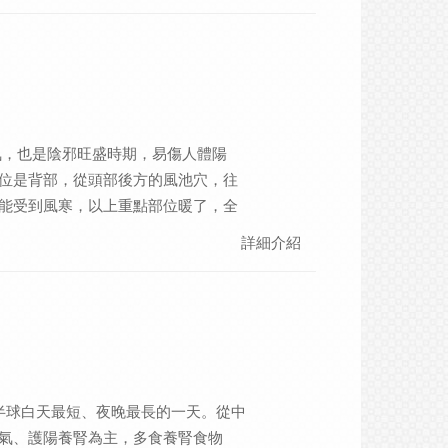
或用「生薑足貼」，熱敷按摩湧泉穴，並
.生活起居-順應冬藏 順應冬藏的原則，
大寒防腰寒-搓腰暖腎陽 帶脈位於腰腹之
以將雙手搓熱，敷在後腰部，透過手
有助於疏通帶脈、促進腎氣循環。 ｜
氣，也是陰邪旺盛時期，易傷人體陽
醒-顧好睡眠、遠離壓力 冬季最後一
位是背部，從頭部後方的風池穴，往
時刻,「壓力」是這個節氣主要的課
能受到風寒，以上重點部位暖了，全
大寒時，睡眠時間會開始縮短，有些
用當季食材外，更重要的是要以溫熱
氣受肝臟的影響而開始蘊釀生發的現
詳細介紹
寒」，要補血、補氣、補陰、補陽，
火，白天易疲累無力，而入夜後陽不
易延生的情緒能量｜ 情緒小提醒-外表
適陽氣收斂，入春後只要患病，都很
生理體質是外寒内熱,也比較容易有生悶
病。
的心情變化，也會是很好的傾聽者，
快速感到疲勞而爆發情緒，不妨往自
北半球白天最短、夜晚最長的一天。從中
氣、護陽養腎為主，多食養腎食物