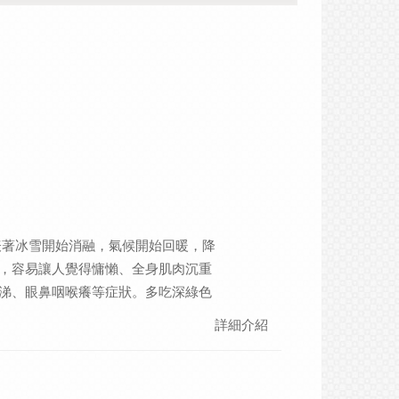
表著冰雪開始消融，氣候開始回暖，降
，容易讓人覺得慵懶、全身肌肉沉重
涕、眼鼻咽喉癢等症狀。多吃深綠色
豆乾等能補益肝氣、養肝護脾胃，可
詳細介紹
出生的人-情緒體質｜ 情緒小提醒-綻
軸的憂鬱傾向，感情不顺遂、渴望有伴
應焦躁的情緒，心煩失意、失眠者可