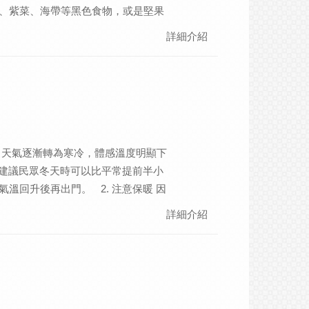
、紫菜、海帶等黑色食物，或是堅果
，適逢「三九天」可以冬病冬防的三
詳細介紹
。另外，冬季要潤肺養精蓄銳藏陽
暖。 ｜在冬至節氣易延生的情緒能
緒而上癮的事物 冬至節氣酷寒，要注
自己值得被愛。在冬至節氣出生的
無法自得其樂。心腎不交者也易受失
惴惴不安，除了需要有人陪伴以外，
，天氣逐漸轉為寒冷，體感溫度明顯下
。
 建議民眾冬天時可以比平常提前半小
溫回升後再出門。 2. 注意保暖 因
動度下降，恐增加中風及心肌梗塞風
詳細介紹
天氣漸冷，常會讓人忘了喝水。心血管疾病
過於濃稠，如果血管彈性不足，易誘
 三九是一年當中最寒冷的時節，因此更
穴位進行敷貼。 ｜大雪節氣出生的人-
的心靈 五行中「水」主腎，在大雪節