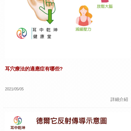
耳穴療法的適應症有哪些?
2021/05/05
詳細介紹